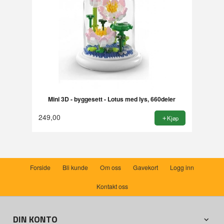
Mini 3D - byggesett - Lotus med lys, 660deler
249,00
Kjøp
Forside
Bli kunde
Om oss
Gavekort
Logg inn
Kontakt oss
DIN KONTO