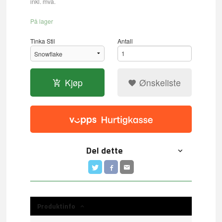
inkl. mva.
På lager
Tinka Stil
Antall
Kjøp
Ønskeliste
Del dette
Produktinfo