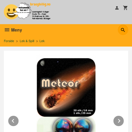
Gå
til
innholdet
Meny
Forside
Lek & Spill
Lek
Prev
Ne