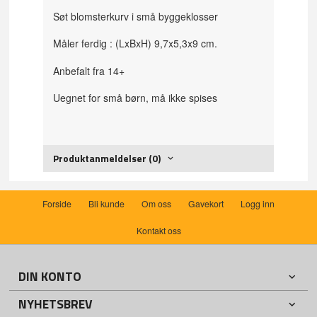
Søt blomsterkurv i små byggeklosser
Måler ferdig : (LxBxH) 9,7x5,3x9 cm.
Anbefalt fra 14+
Uegnet for små børn, må ikke spises
Produktanmeldelser (0)
Forside
Bli kunde
Om oss
Gavekort
Logg inn
Kontakt oss
DIN KONTO
NYHETSBREV