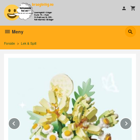
Gå
til
innholdet
Meny
Forside
Lek & Spill
Prev
Ne