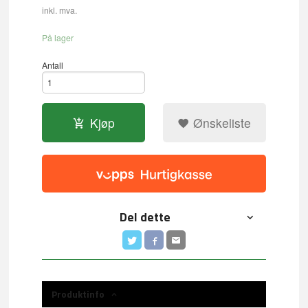
inkl. mva.
På lager
Antall
Kjøp
Ønskeliste
Del dette
Produktinfo