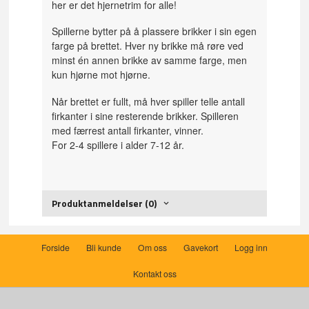
her er det hjernetrim for alle!
Spillerne bytter på å plassere brikker i sin egen
farge på brettet. Hver ny brikke må røre ved
minst én annen brikke av samme farge, men
kun hjørne mot hjørne.
Når brettet er fullt, må hver spiller telle antall
firkanter i sine resterende brikker. Spilleren
med færrest antall firkanter, vinner.
For 2-4 spillere i alder 7-12 år.
Produktanmeldelser (0)
Forside
Bli kunde
Om oss
Gavekort
Logg inn
Kontakt oss