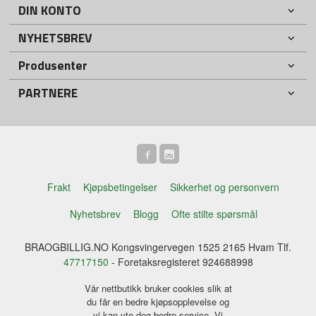
DIN KONTO
NYHETSBREV
Produsenter
PARTNERE
Frakt
Kjøpsbetingelser
Sikkerhet og personvern
Nyhetsbrev
Blogg
Ofte stilte spørsmål
BRAOGBILLIG.NO Kongsvingervegen 1525 2165 Hvam Tlf.
47717150
- Foretaksregisteret 924688998
Vår nettbutikk bruker cookies slik at
du får en bedre kjøpsopplevelse og
vi kan yte deg bedre service. Vi