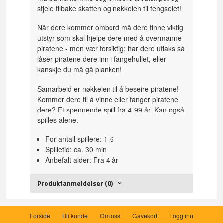
stjele tilbake skatten og nøkkelen til fengselet!
Når dere kommer ombord må dere finne viktig
utstyr som skal hjelpe dere med å overmanne
piratene - men vær forsiktig; har dere uflaks så
låser piratene dere inn i fangehullet, eller
kanskje du må gå planken!
Samarbeid er nøkkelen til å beseire piratene!
Kommer dere til å vinne eller fanger piratene
dere? Et spennende spill fra 4-99 år. Kan også
spilles alene.
For antall spillere: 1-6
Spilletid: ca. 30 min
Anbefalt alder: Fra 4 år
Produktanmeldelser (0)
Forside
Bli kunde
Om oss
Gavekort
Logg inn