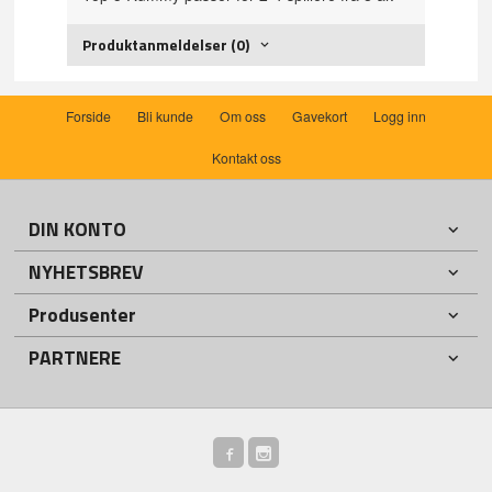
Produktanmeldelser (0)
Forside
Bli kunde
Om oss
Gavekort
Logg inn
Kontakt oss
DIN KONTO
NYHETSBREV
Produsenter
PARTNERE