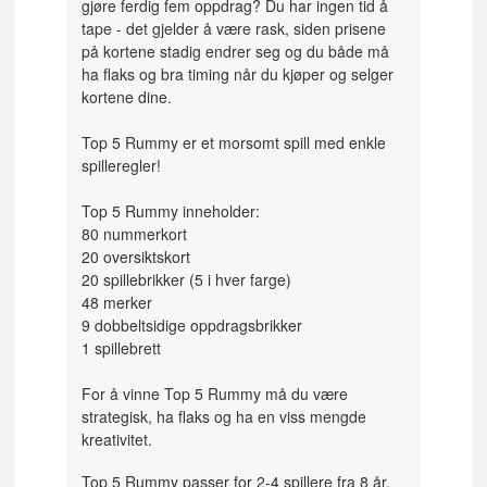
gjøre ferdig fem oppdrag? Du har ingen tid å
tape - det gjelder å være rask, siden prisene
på kortene stadig endrer seg og du både må
ha flaks og bra timing når du kjøper og selger
kortene dine.
Top 5 Rummy er et morsomt spill med enkle
spilleregler!
Top 5 Rummy inneholder:
80 nummerkort
20 oversiktskort
20 spillebrikker (5 i hver farge)
48 merker
9 dobbeltsidige oppdragsbrikker
1 spillebrett
For å vinne Top 5 Rummy må du være
strategisk, ha flaks og ha en viss mengde
kreativitet.
Top 5 Rummy passer for 2-4 spillere fra 8 år.