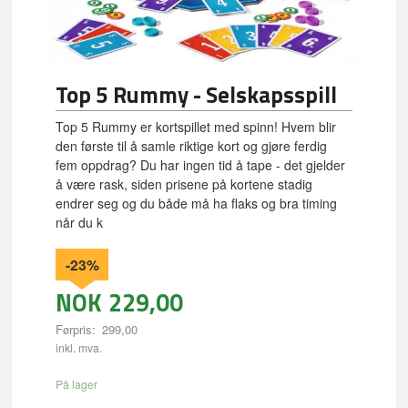
Top 5 Rummy - Selskapsspill
Top 5 Rummy er kortspillet med spinn! Hvem blir
den første til å samle riktige kort og gjøre ferdig
fem oppdrag? Du har ingen tid å tape - det gjelder
å være rask, siden prisene på kortene stadig
endrer seg og du både må ha flaks og bra timing
når du k
-23%
NOK
229,00
Førpris:
299,00
Rabatt
inkl. mva.
På lager