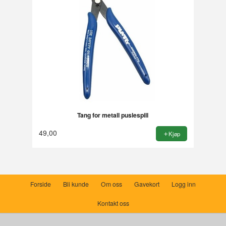
Tang for metall puslespill
49,00
Kjøp
Forside
Bli kunde
Om oss
Gavekort
Logg inn
Kontakt oss