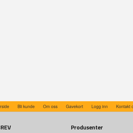
rside
Bli kunde
Om oss
Gavekort
Logg inn
Kontakt 
BREV
Produsenter