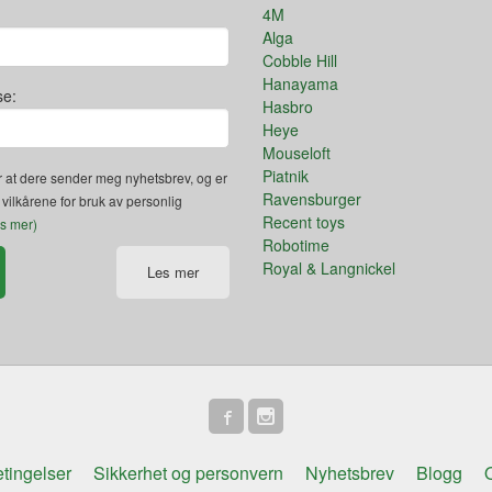
4M
Alga
Cobble Hill
Hanayama
se:
Hasbro
Heye
Mouseloft
Piatnik
 at dere sender meg nyhetsbrev, og er
Ravensburger
 vilkårene for bruk av personlig
Recent toys
es mer)
Robotime
Royal & Langnickel
Les mer
tingelser
Sikkerhet og personvern
Nyhetsbrev
Blogg
O