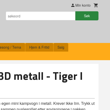
Min konto
Søk
esong / Tema
Hjem & Fritid
Salg
3D metall - Tiger I
n egen mini kampvogn i metall. Krever ikke lim. Trykk ut
tt sammen puslespillet etter anvisningene i pakken.