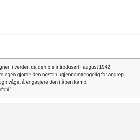
gnen i verden da den ble introdusert i august 1942. 
stningen gjorde den nesten ugjennomtrengelig for angrep. 
svogn våget å engasjere den i åpen kamp. 
fobi".