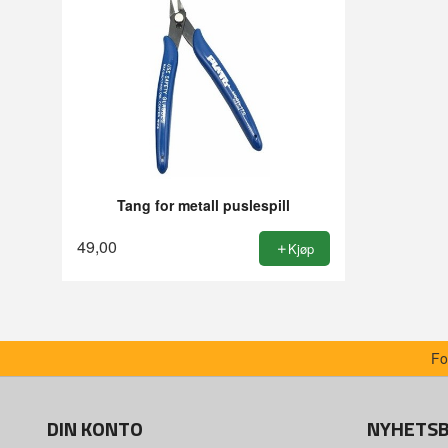
Tang for metall puslespill
49,00
Kjøp
Fo
DIN KONTO
NYHETS