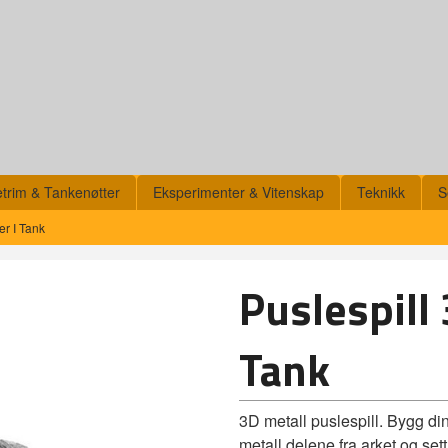
etrim & Tankenøtter
Eksperimenter & Vitenskap
Teknikk
S
er I Tank
Puslespill 
Tank
3D metall puslespill. Bygg di
metall delene fra arket og se