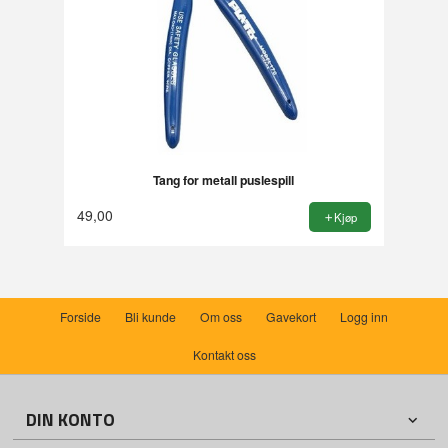
Tang for metall puslespill
49,00
Kjøp
Forside
Bli kunde
Om oss
Gavekort
Logg inn
Kontakt oss
DIN KONTO