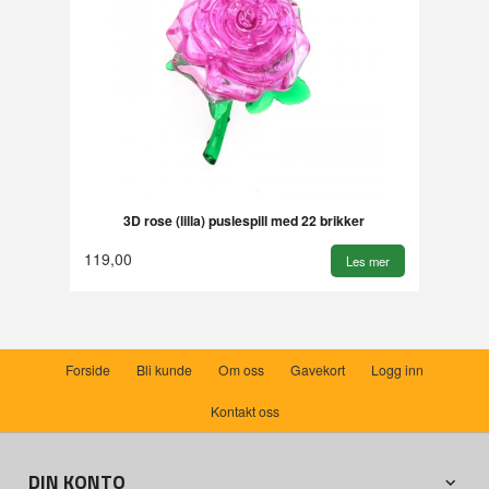
3D rose (lilla) puslespill med 22 brikker
119,00
Les mer
Forside
Bli kunde
Om oss
Gavekort
Logg inn
Kontakt oss
DIN KONTO