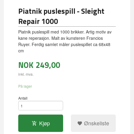
Piatnik puslespill - Sleight
Repair 1000
Piatnik puslespill med 1000 brikker. Artig motiv av
kane reperasjon. Malt av kunsteren Francios
Ruyer. Ferdig samlet måler puslespillet ca 68x48
cm
NOK
249,00
inkl. mva.
På lager
Antall
Kjøp
Ønskeliste