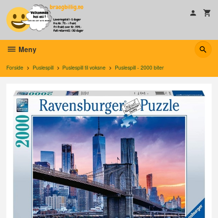
Gå
til
innholdet
Meny
Forside
Puslespill
Puslespill til voksne
Puslespill - 2000 biter