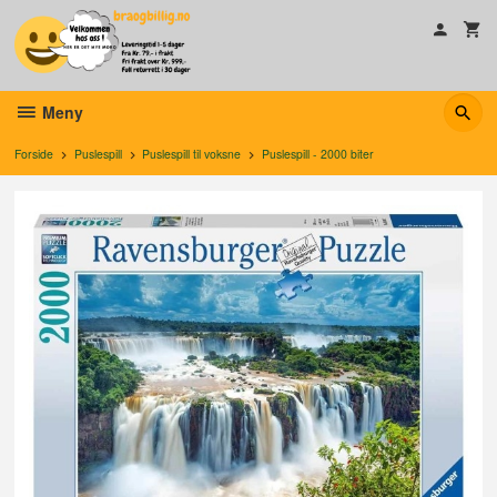
Gå
til
innholdet
Meny
Forside
Puslespill
Puslespill til voksne
Puslespill - 2000 biter