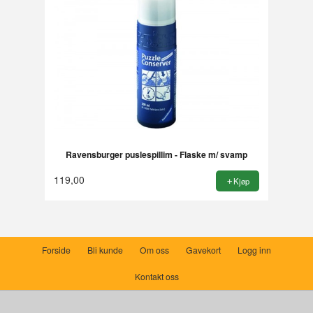
Ravensburger puslespillim - Flaske m/ svamp
119,00
Kjøp
Forside
Bli kunde
Om oss
Gavekort
Logg inn
Kontakt oss