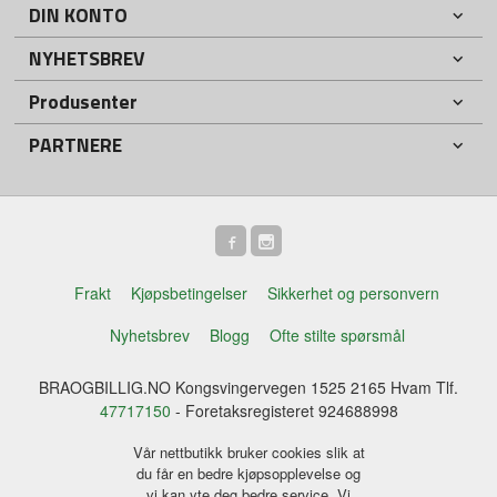
DIN KONTO
NYHETSBREV
Produsenter
PARTNERE
Frakt
Kjøpsbetingelser
Sikkerhet og personvern
Nyhetsbrev
Blogg
Ofte stilte spørsmål
BRAOGBILLIG.NO Kongsvingervegen 1525 2165 Hvam Tlf.
47717150
- Foretaksregisteret 924688998
Vår nettbutikk bruker cookies slik at
du får en bedre kjøpsopplevelse og
vi kan yte deg bedre service. Vi