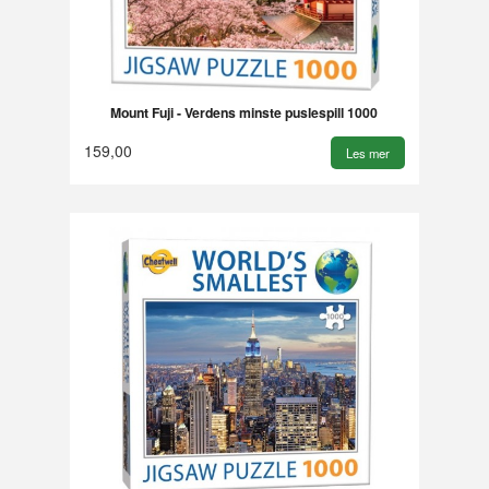
Mount Fuji - Verdens minste puslespill 1000
159,00
Les mer