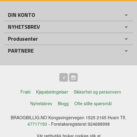
DIN KONTO
NYHETSBREV
Produsenter
PARTNERE
Frakt
Kjøpsbetingelser
Sikkerhet og personvern
Nyhetsbrev
Blogg
Ofte stilte spørsmål
BRAOGBILLIG.NO Kongsvingervegen 1525 2165 Hvam Tlf.
47717150
- Foretaksregisteret 924688998
Vår nettbutikk bruker cookies slik at