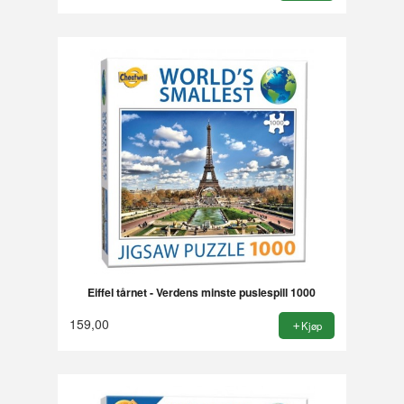
Eiffel tårnet - Verdens minste puslespill 1000
159,00
Kjøp