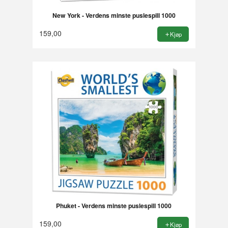
New York - Verdens minste puslespill 1000
159,00
Kjøp
Phuket - Verdens minste puslespill 1000
159,00
Kjøp