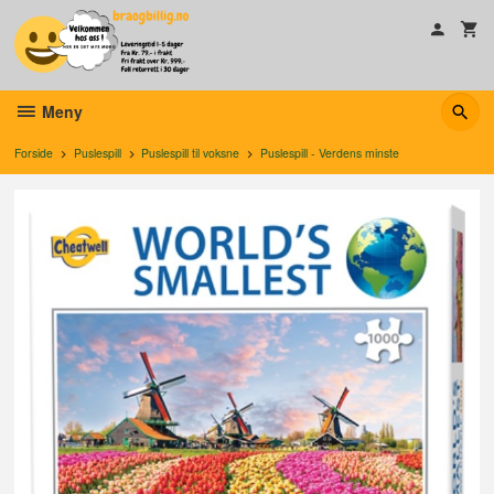
Gå
til
innholdet
Meny
Forside
Puslespill
Puslespill til voksne
Puslespill - Verdens minste