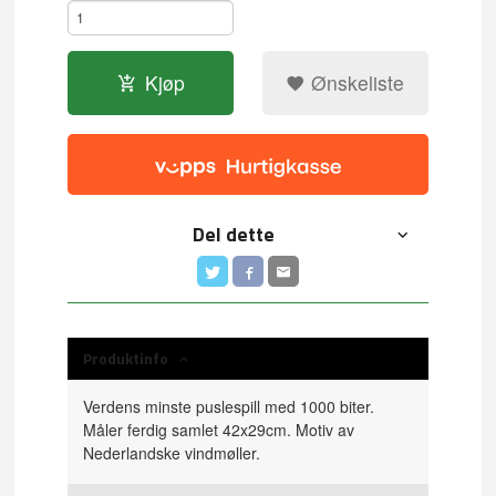
Kjøp
Ønskeliste
Del dette
Produktinfo
Verdens minste puslespill med 1000 biter.
Måler ferdig samlet 42x29cm. Motiv av
Nederlandske vindmøller.