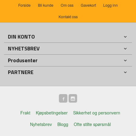
Forside
Bli kunde
Om oss
Gavekort
Logg inn
Kontakt oss
DIN KONTO
NYHETSBREV
Produsenter
PARTNERE
Frakt
Kjøpsbetingelser
Sikkerhet og personvern
Nyhetsbrev
Blogg
Ofte stilte spørsmål