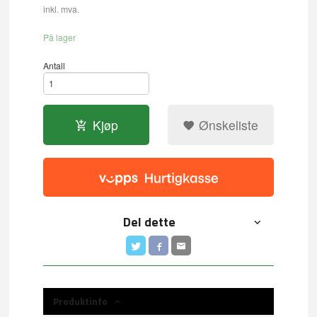
inkl. mva.
På lager
Antall
Kjøp
Ønskeliste
Del dette
Produktinfo