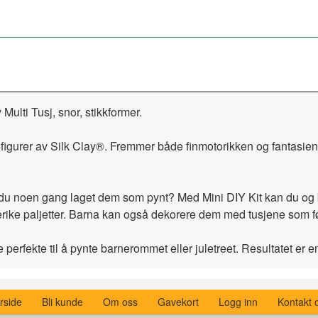
 Multi Tusj, snor, stikkformer.
efigurer av Silk Clay®. Fremmer både finmotorikken og fantasien
 du noen gang laget dem som pynt? Med Mini DIY Kit kan du og
ike paljetter. Barna kan også dekorere dem med tusjene som føl
e perfekte til å pynte barnerommet eller juletreet. Resultatet e
rside
Bli kunde
Om oss
Gavekort
Logg inn
Kontakt 