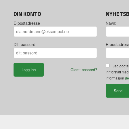
DIN KONTO
NYHETS
E-postadresse
Navn:
Ditt passord
E-postadres
Jeg godtar
Glemt passord?
innforstått med
informasjon
(l