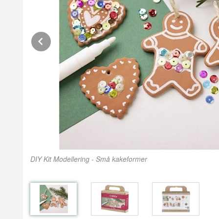
Prev
DIY Kit Modellering - Små kakeformer