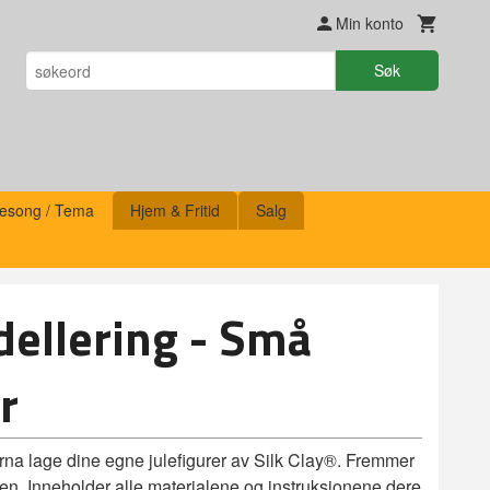
Min konto
Søk
esong / Tema
Hjem & Fritid
Salg
dellering - Små
r
rna lage dine egne julefigurer av Silk Clay®. Fremmer
en. Inneholder alle materialene og instruksjonene dere