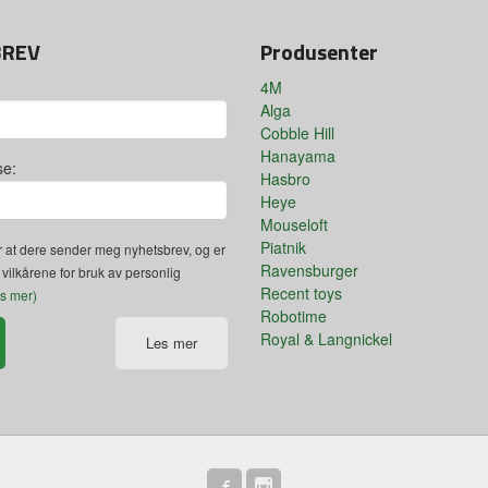
BREV
Produsenter
4M
Alga
Cobble Hill
Hanayama
se:
Hasbro
Heye
Mouseloft
Piatnik
 at dere sender meg nyhetsbrev, og er
Ravensburger
 vilkårene for bruk av personlig
Recent toys
es mer)
Robotime
Royal & Langnickel
Les mer