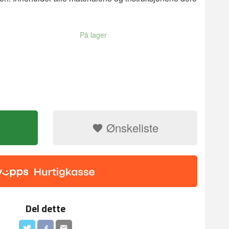
På lager
Ønskeliste
DIY Kit Model
Del dette