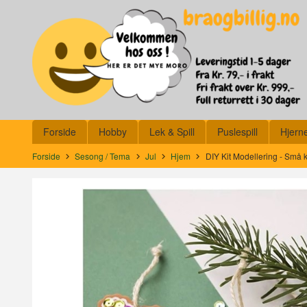
Gå
Lukk
til
innholdet
Produkter
Forside
Hobby
Lek & Spill
Puslespill
Hjern
Forside
Sesong / Tema
Jul
Hjem
DIY Kit Modellering - Små 