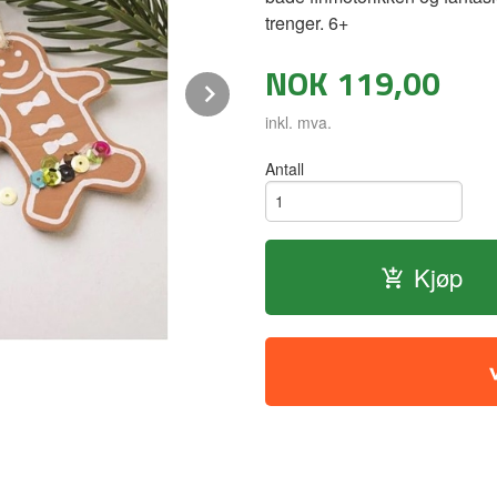
trenger. 6+
NOK
119,00
Next
inkl. mva.
Antall
Kjøp
DIY Kit Modellering - Små kakeformer