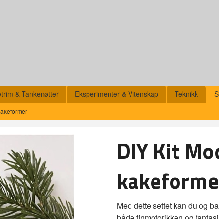
etrim & Tankenøtter
Eksperimenter & Vitenskap
Teknikk
S
kakeformer
DIY Kit Mo
kakeforme
Med dette settet kan du og ba
både finmotorikken og fantasi