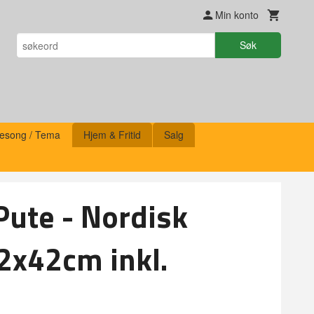
Min konto
Søk
esong / Tema
Hjem & Fritid
Salg
Pute - Nordisk
2x42cm inkl.