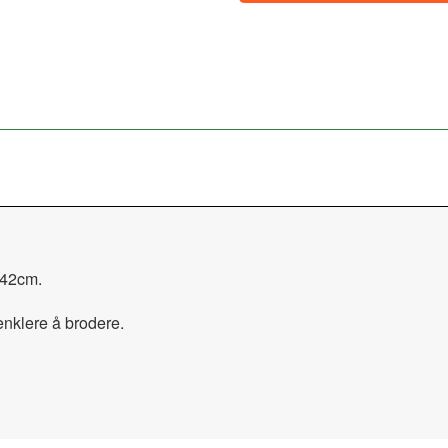
x42cm.
enklere å brodere.