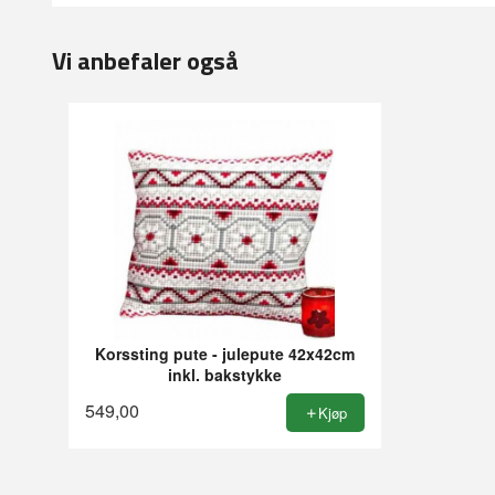
Vi anbefaler også
Korssting pute - julepute 42x42cm
inkl. bakstykke
549,00
Kjøp