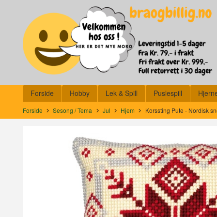
Gå
Lukk
til
innholdet
Produkter
Forside
Hobby
Lek & Spill
Puslespill
Hjern
Forside
Sesong / Tema
Jul
Hjem
Korssting Pute - Nordisk s