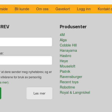
rside
Bli kunde
Om oss
Gavekort
Logg inn
Kontakt 
BREV
Produsenter
4M
Alga
Cobble Hill
Hanayama
se:
Hasbro
Heye
Mouseloft
Piatnik
 at dere sender meg nyhetsbrev, og er
Ravensburger
 vilkårene for bruk av personlig
Recent toys
es mer)
Robotime
Royal & Langnickel
Les mer