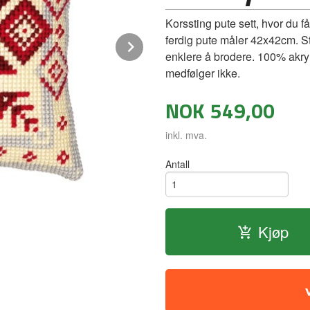
Korssting pute sett, hvor du f
ferdig pute måler 42x42cm. St
Next
enklere å brodere. 100% akryl
medfølger ikke.
NOK
549,00
inkl. mva.
Antall
Korssting Pute - Nordisk snøflakk42
Kjøp