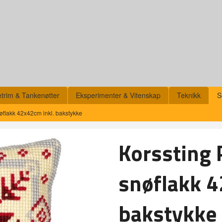
etrim & Tankenøtter
Eksperimenter & Vitenskap
Teknikk
S
nøflakk 42x42cm inkl. bakstykke
Korssting 
snøflakk 4
bakstykke