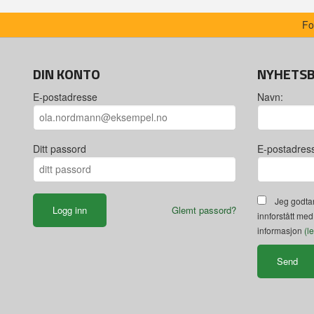
Fo
DIN KONTO
NYHETS
E-postadresse
Navn:
Ditt passord
E-postadres
Jeg godtar
Glemt passord?
innforstått med
informasjon
(l