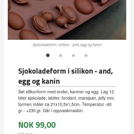
Sjokoladeform i silikon - and, egg og kanin
Sjokoladeform i silikon - and,
egg og kanin
Søt silikonform med ender, kaniner og egg. Lag 12
biter sjokolade, isbiter, fondant, marsipan, jelly mm.
formen måler ca 21x10,5x1,5cm. Temperatur -40
gr - +230 gr. Går i oppvaskmaskin.
NOK
99,00
inkl. mva.