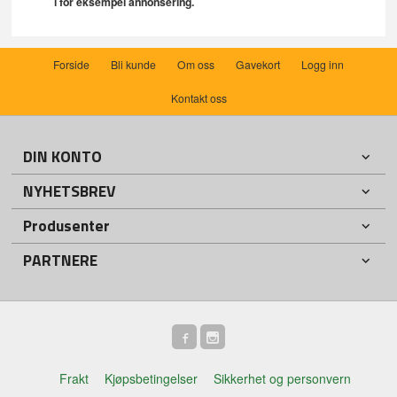
i for eksempel annonsering.
Forside
Bli kunde
Om oss
Gavekort
Logg inn
Kontakt oss
DIN KONTO
NYHETSBREV
Produsenter
PARTNERE
Frakt
Kjøpsbetingelser
Sikkerhet og personvern