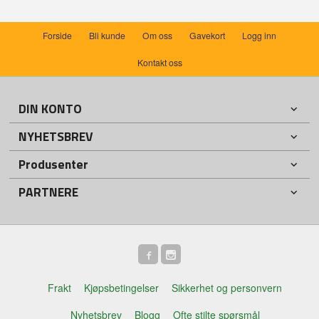
Forside
Bli kunde
Om oss
Gavekort
Logg inn
Kontakt oss
DIN KONTO
NYHETSBREV
Produsenter
PARTNERE
Frakt
Kjøpsbetingelser
Sikkerhet og personvern
Nyhetsbrev
Blogg
Ofte stilte spørsmål