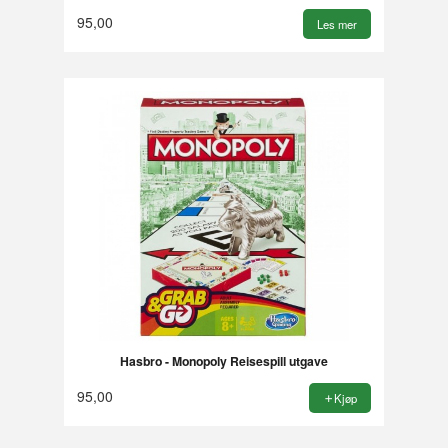
95,00
Les mer
Hasbro - Monopoly Reisespill utgave
95,00
Kjøp