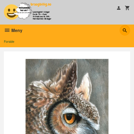
Gå
til
innholdet
Meny
Forside