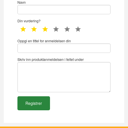
Navn
Din vurdering?
1 star
2 star
3 star
4 star
5 star
6 star
Oppgi en tittel for anmeldelsen din
Skriv inn produktanmeldelsen i feltet under