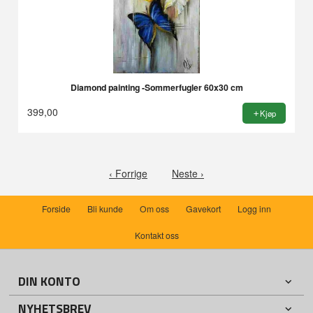
Diamond painting -Sommerfugler 60x30 cm
399,00
Kjøp
‹ Forrige
Neste ›
Forside
Bli kunde
Om oss
Gavekort
Logg inn
Kontakt oss
DIN KONTO
NYHETSBREV