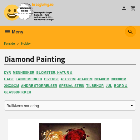
Gå
til
innholdet
Meny
Forside
Hobby
Diamond Painting
DYR
MENNESKER
BLOMSTER, NATUR &
HAGE
LANDEMERKER
DIVERSE
40X50CM
40X40CM
30X40CM
30X30CM
20X30CM
ANDRE STØRRELSER
SPESIAL STEIN
TILBEHØR
JUL
BORD &
GLASSBRIKKER