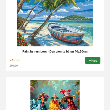
Paint by numbers - Den glemte båten 40x50cm
249,00
Kjøp
299,00
Rabatt