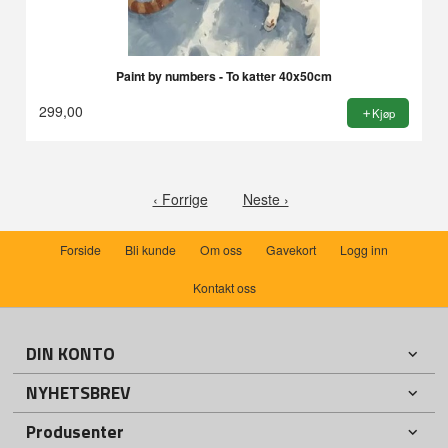
Paint by numbers - To katter 40x50cm
299,00
Kjøp
‹ Forrige
Neste ›
Forside
Bli kunde
Om oss
Gavekort
Logg inn
Kontakt oss
DIN KONTO
NYHETSBREV
Produsenter