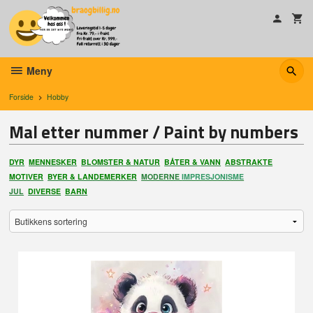
Gå
til
innholdet
Meny
Forside
Hobby
Mal etter nummer / Paint by numbers
DYR
MENNESKER
BLOMSTER & NATUR
BÅTER & VANN
ABSTRAKTE
MOTIVER
BYER & LANDEMERKER
MODERNE
IMPRESJONISME
JUL
DIVERSE
BARN