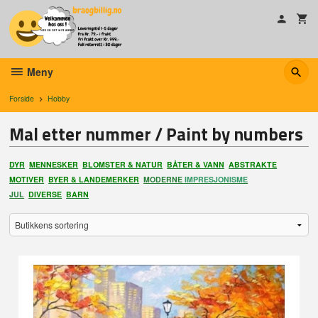
Gå
til
innholdet
Meny
Forside
Hobby
Mal etter nummer / Paint by numbers
DYR
MENNESKER
BLOMSTER & NATUR
BÅTER & VANN
ABSTRAKTE
MOTIVER
BYER & LANDEMERKER
MODERNE
IMPRESJONISME
JUL
DIVERSE
BARN