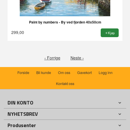
Paint by numbers - By ved fjorden 40x50cm
299,00
Kjøp
‹ Forrige
Neste ›
Forside
Bli kunde
Om oss
Gavekort
Logg inn
Kontakt oss
DIN KONTO
NYHETSBREV
Produsenter