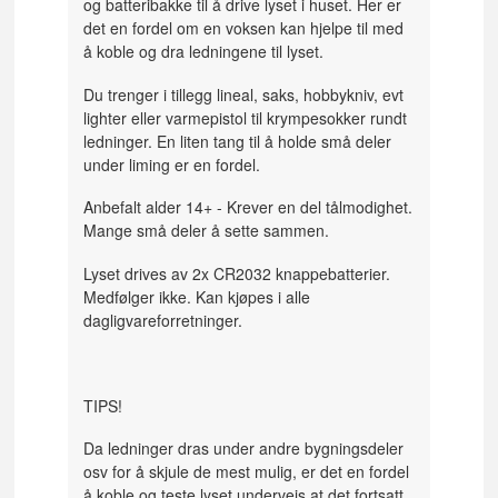
og batteribakke til å drive lyset i huset. Her er
det en fordel om en voksen kan hjelpe til med
å koble og dra ledningene til lyset.
Du trenger i tillegg lineal, saks, hobbykniv, evt
lighter eller varmepistol til krympesokker rundt
ledninger. En liten tang til å holde små deler
under liming er en fordel.
Anbefalt alder 14+ - Krever en del tålmodighet.
Mange små deler å sette sammen.
Lyset drives av 2x CR2032 knappebatterier.
Medfølger ikke. Kan kjøpes i alle
dagligvareforretninger.
TIPS!
Da ledninger dras under andre bygningsdeler
osv for å skjule de mest mulig, er det en fordel
å koble og teste lyset underveis at det fortsatt