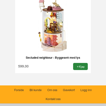
Secluded neighbour - Byggesett med lys
599,00
Kjøp
Forside
Bli kunde
Om oss
Gavekort
Logg inn
Kontakt oss