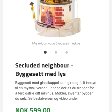
Mysterious world byggesett med lys
Secluded neighbour -
Byggesett med lys
Byggesett med glasskuppel som gir deg fullt innsyn
til en mystisk verden. Inneholder alt du trenger for
å ferdigstille ditt minihus. Møbler, inventar bygger
du selv. Se beskrivelsen og video under
NOK
599,00