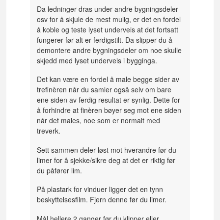
Da ledninger dras under andre bygningsdeler
osv for å skjule de mest mulig, er det en fordel
å koble og teste lyset underveis at det fortsatt
fungerer før alt er ferdigstilt. Da slipper du å
demontere andre bygningsdeler om noe skulle
skjedd med lyset underveis i bygginga.
Det kan være en fordel å male begge sider av
trefinèren når du samler også selv om bare
ene siden av ferdig resultat er synlig. Dette for
å forhindre at finèren bøyer seg mot ene siden
når det males, noe som er normalt med
treverk.
Sett sammen deler løst mot hverandre før du
limer for å sjekke/sikre deg at det er riktig før
du påfører lim.
På plastark for vinduer ligger det en tynn
beskyttelsesfilm. Fjern denne før du limer.
Mål hellere 2 ganger før du klipper eller