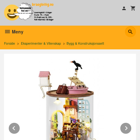
Gå
til
innholdet
Meny
Forside
Eksperimenter & Vitenskap
Bygg & Konstruksjonssett
Prev
Ne