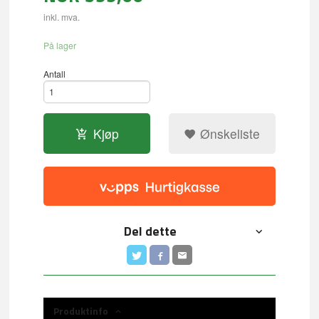
inkl. mva.
På lager
Antall
Kjøp
Ønskeliste
Del dette
Produktinfo