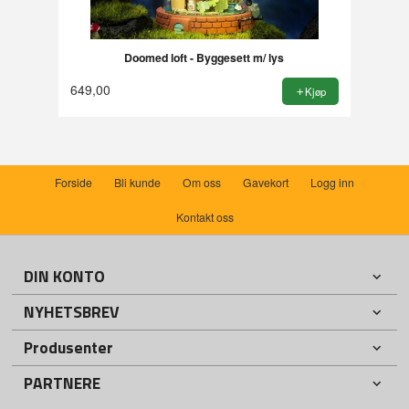
Doomed loft - Byggesett m/ lys
649,00
Kjøp
Forside
Bli kunde
Om oss
Gavekort
Logg inn
Kontakt oss
DIN KONTO
NYHETSBREV
Produsenter
PARTNERE