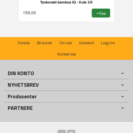
Tankenøtt bambus IQ - Kule 3/5
159,00
Kjøp
Forside
Bli kunde
Om oss
Gavekort
Logg inn
Kontakt oss
DIN KONTO
NYHETSBREV
Produsenter
PARTNERE