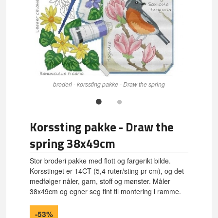
broderi - korssting pakke - Draw the spring
Korssting pakke - Draw the
spring 38x49cm
Stor broderi pakke med flott og fargerikt bilde.
Korsstinget er 14CT (5,4 ruter/sting pr cm), og det
medfølger nåler, garn, stoff og mønster. Måler
38x49cm og egner seg fint til montering i ramme.
-53%