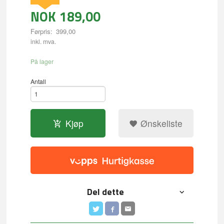
NOK
189,00
Førpris:
399,00
Rabatt
inkl. mva.
På lager
Antall
Kjøp
Ønskeliste
Del dette