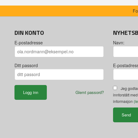
Fo
DIN KONTO
NYHETS
E-postadresse
Navn:
Ditt passord
E-postadres
Jeg godtar
Glemt passord?
innforstått med
informasjon
(l