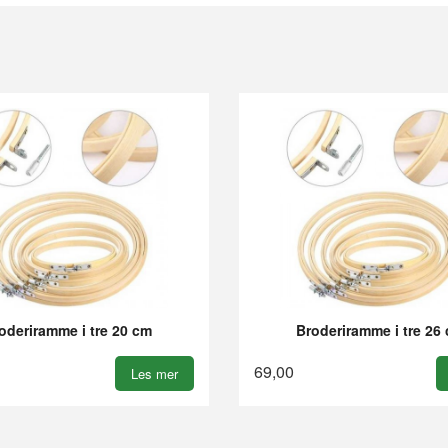
oderiramme i tre 20 cm
Broderiramme i tre 26
69,00
Les mer