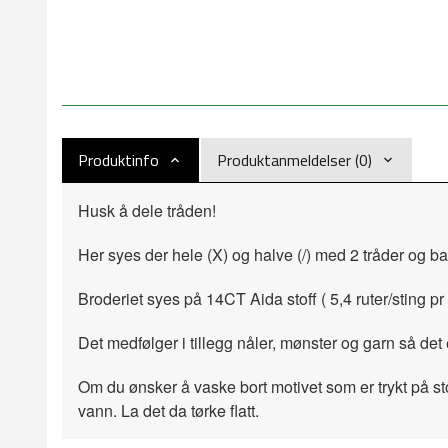
Produktinfo
Produktanmeldelser (0)
Husk å dele tråden!
Her syes der hele (X) og halve (/) med 2 tråder og b
Broderiet syes på 14CT Aida stoff ( 5,4 ruter/sting pr 
Det medfølger i tillegg nåler, mønster og garn så det 
Om du ønsker å vaske bort motivet som er trykt på sto
vann. La det da tørke flatt.