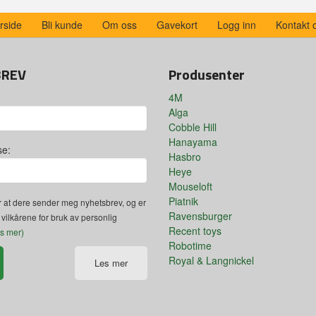
rside
Bli kunde
Om oss
Gavekort
Logg inn
Kontakt 
BREV
Produsenter
4M
Alga
Cobble Hill
Hanayama
se:
Hasbro
Heye
Mouseloft
Piatnik
 at dere sender meg nyhetsbrev, og er
Ravensburger
 vilkårene for bruk av personlig
Recent toys
es mer)
Robotime
Royal & Langnickel
Les mer