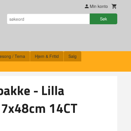
Min konto
Søk
esong / Tema
Hjem & Fritid
Salg
akke - Lilla
27x48cm 14CT