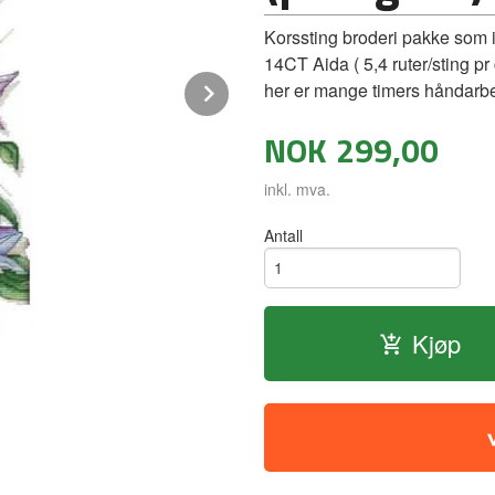
Korssting broderi pakke som i
14CT Aida ( 5,4 ruter/sting p
Next
her er mange timers håndarbei
NOK
299,00
inkl. mva.
Antall
Kjøp