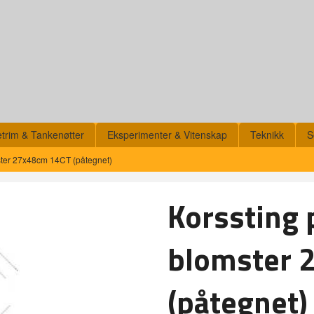
etrim & Tankenøtter
Eksperimenter & Vitenskap
Teknikk
S
mster 27x48cm 14CT (påtegnet)
Korssting p
blomster 
(påtegnet)