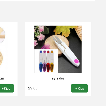
 cm
sy saks
29,00
Kjøp
Kjøp