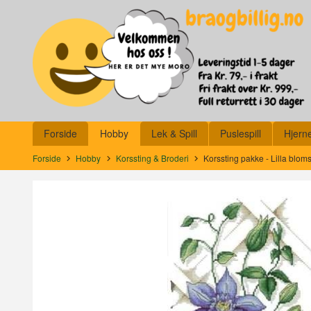
Gå
Lukk
til
innholdet
Produkter
Forside
Hobby
Lek & Spill
Puslespill
Hjern
Forside
Hobby
Korssting & Broderi
Korssting pakke - Lilla blo