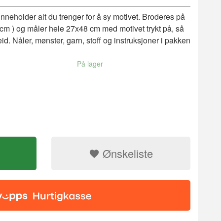
nneholder alt du trenger for å sy motivet. Broderes på
r cm ) og måler hele 27x48 cm med motivet trykt på, så
d. Nåler, mønster, garn, stoff og instruksjoner i pakken
På lager
Ønskeliste
Korssting pak