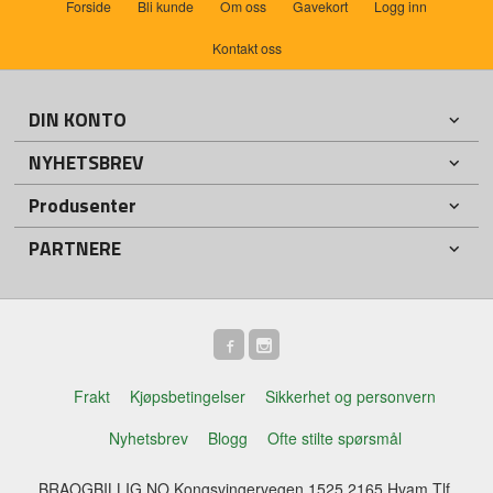
Forside
Bli kunde
Om oss
Gavekort
Logg inn
Kontakt oss
DIN KONTO
NYHETSBREV
Produsenter
PARTNERE
Frakt
Kjøpsbetingelser
Sikkerhet og personvern
Nyhetsbrev
Blogg
Ofte stilte spørsmål
BRAOGBILLIG.NO Kongsvingervegen 1525 2165 Hvam Tlf.