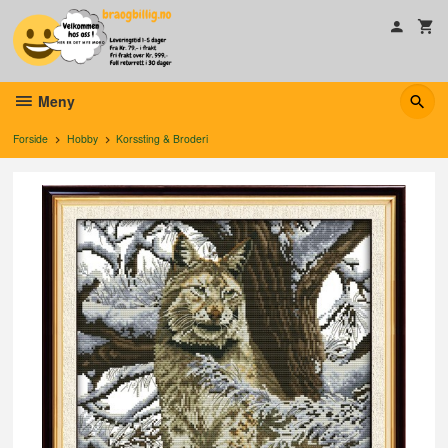
Gå
til
innholdet
Meny
Forside
Hobby
Korssting & Broderi