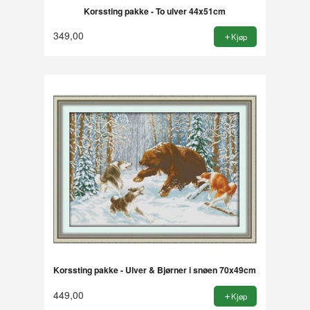
Korssting pakke - To ulver 44x51cm
349,00
Kjøp
Korssting pakke - Ulver & Bjørner i snøen 70x49cm
449,00
Kjøp