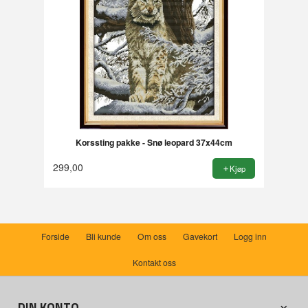
Korssting pakke - Snø leopard 37x44cm
299,00
Kjøp
Forside
Bli kunde
Om oss
Gavekort
Logg inn
Kontakt oss
DIN KONTO