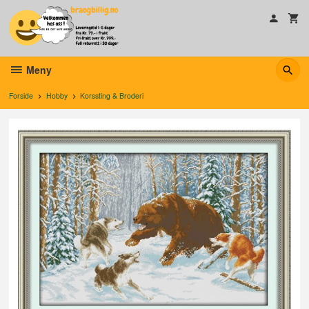
Gå
til
innholdet
Meny
Forside
Hobby
Korssting & Broderi