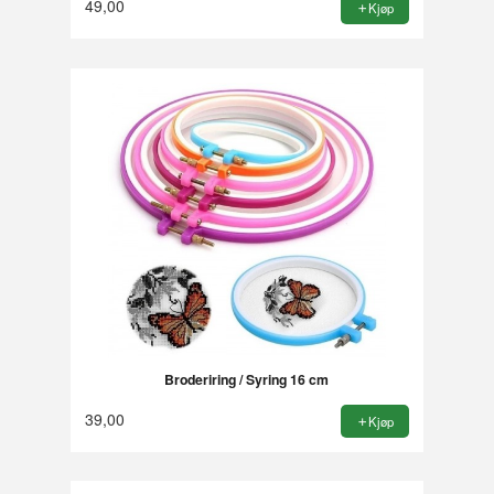
49,00
Kjøp
Broderiring / Syring 16 cm
39,00
Kjøp