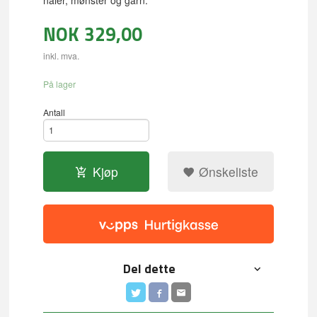
nåler, mønster og garn.
NOK
329,00
inkl. mva.
På lager
Antall
Kjøp
Ønskeliste
Del dette