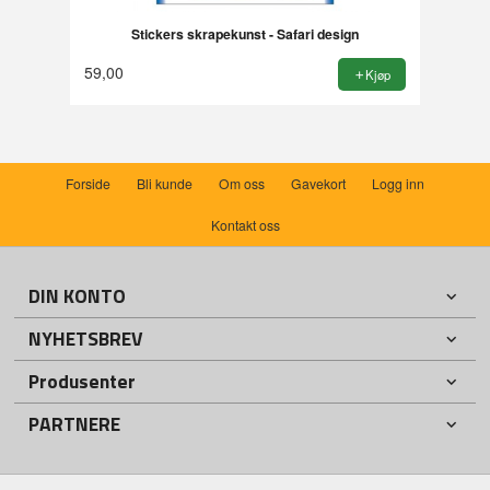
Stickers skrapekunst - Safari design
59,00
Kjøp
Forside
Bli kunde
Om oss
Gavekort
Logg inn
Kontakt oss
DIN KONTO
NYHETSBREV
Produsenter
PARTNERE