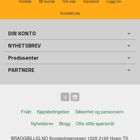
Forside
Bli kunde
Om oss
Gavekort
Logg inn
Kontakt oss
DIN KONTO
NYHETSBREV
Produsenter
PARTNERE
Frakt
Kjøpsbetingelser
Sikkerhet og personvern
Nyhetsbrev
Blogg
Ofte stilte spørsmål
BRAOGBILLIG.NO Kongsvingervegen 1525 2165 Hvam Tlf.