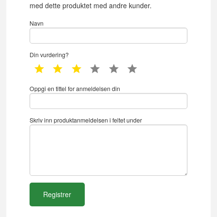
med dette produktet med andre kunder.
Navn
Din vurdering?
1 star
2 star
3 star
4 star
5 star
6 star
Oppgi en tittel for anmeldelsen din
Skriv inn produktanmeldelsen i feltet under