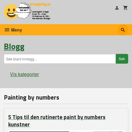
Gå
til
innholdet
Meny
Blogg
Vis kategorier
Hovedsiden
Painting by numbers
Om braogbillig.no
5 Tips til den rutinerte paint by numbers
Nyheter
kunstner