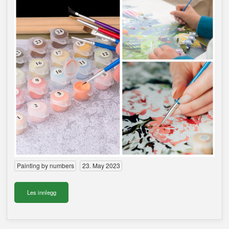
Diamond painting
Painting by numbers
Korssting & Broderi
Byggesett & konstruksjonssett
Ukategorisert
Painting by numbers
23. May 2023
Les innlegg