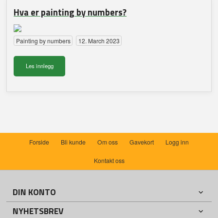
Hva er painting by numbers?
Painting by numbers
12. March 2023
Les innlegg
Forside
Bli kunde
Om oss
Gavekort
Logg inn
Kontakt oss
DIN KONTO
NYHETSBREV